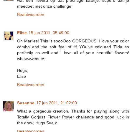
wat een lieverd op dat prachtige kaartje, supers dat je
meedoet met onze challenge
Beantwoorden
Elise
15 jun 2011, 05:49:00
Oh Marlies! This is soooOoo GORGEOUS! I love your color
combo and the soft feel of it! YOu've coloured Tilda so
perfectly as well and I love all of your beautiful flowers!
whewwweeee~
Hugs,
Elise
Beantwoorden
Suzanne
17 jun 2011, 21:02:00
What a gorgeous creation. Thanks for playing along with
Totally Gorjuss Flower Power challenge and good luck in
the draw. Hugs Sue x
Beantwoorden