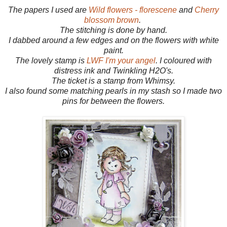
The papers I used are
Wild flowers - florescene
and
Cherry
blossom brown
.
The stitching is done by hand.
I dabbed around a few edges and on the flowers with white
paint.
The lovely stamp is
LWF I'm your angel
. I coloured with
distress ink and Twinkling H2O's.
The ticket is a stamp from Whimsy.
I also found some matching pearls in my stash so I made two
pins for between the flowers.