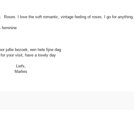
 Roses. I love the soft romantic, vintage feeling of roses. I go for anything
s feminine
or jullie bezoek, een hele fijne dag
for your visit, have a lovely day
Liefs,
Marlies