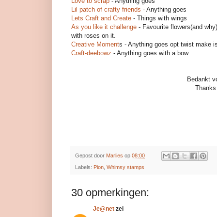
Love to scrap
- Anything goes
Lil patch of crafty friends
- Anything goes
Lets Craft and Create
- Things with wings
As you like it challenge
- Favourite flowers(and why).
with roses on it.
Creative Moment
s - Anything goes opt twist make i
Craft-deebowz
- Anything goes with a bow
Bedankt vo
Thanks 
Gepost door
Marlies
op
08:00
Labels:
Pion
,
Whimsy stamps
30 opmerkingen:
Je@net
zei