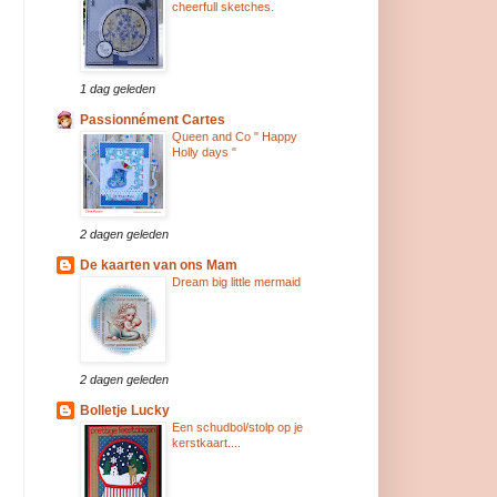
cheerfull sketches.
1 dag geleden
Passionnément Cartes
Queen and Co " Happy
Holly days "
2 dagen geleden
De kaarten van ons Mam
Dream big little mermaid
2 dagen geleden
Bolletje Lucky
Een schudbol/stolp op je
kerstkaart....