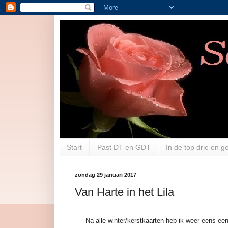
Start
Past DT en GDT
In de top drie en 
zondag 29 januari 2017
Van Harte in het Lila
Na alle winter/kerstkaarten heb ik weer eens ee