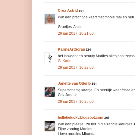
Crea Astrid
zei
Wat een prachtige kaart met mooie mallen heb j
Groetjes, Astrid.
29 jan 2017, 10:21:00
KarinsArtScrap
zei
het is weer een beauty Marlies alles past zomoo
Gr Karin
29 jan 2017, 10:22:00
Janette van Otterlo
zei
Superschattig kaartje. En heerlijk weer frisse e
Grtz Janette
29 jan 2017, 10:25:00
bolletjelucky.blogspot.com
zei
Wat een plaatje...zo lief in die zachte kleurtjes
Fijne zondag Marlies.
Lieve groetjes Miranda