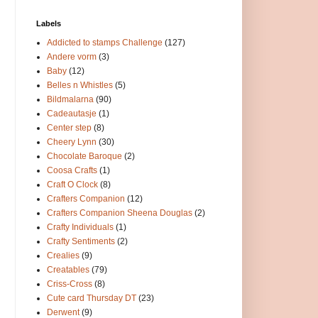
Labels
Addicted to stamps Challenge
(127)
Andere vorm
(3)
Baby
(12)
Belles n Whistles
(5)
Bildmalarna
(90)
Cadeautasje
(1)
Center step
(8)
Cheery Lynn
(30)
Chocolate Baroque
(2)
Coosa Crafts
(1)
Craft O Clock
(8)
Crafters Companion
(12)
Crafters Companion Sheena Douglas
(2)
Crafty Individuals
(1)
Crafty Sentiments
(2)
Crealies
(9)
Creatables
(79)
Criss-Cross
(8)
Cute card Thursday DT
(23)
Derwent
(9)