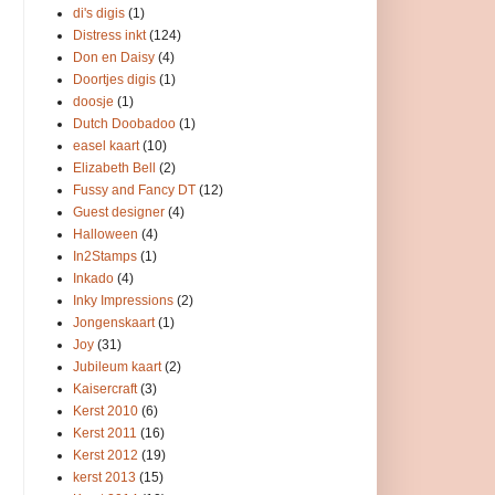
di's digis
(1)
Distress inkt
(124)
Don en Daisy
(4)
Doortjes digis
(1)
doosje
(1)
Dutch Doobadoo
(1)
easel kaart
(10)
Elizabeth Bell
(2)
Fussy and Fancy DT
(12)
Guest designer
(4)
Halloween
(4)
In2Stamps
(1)
Inkado
(4)
Inky Impressions
(2)
Jongenskaart
(1)
Joy
(31)
Jubileum kaart
(2)
Kaisercraft
(3)
Kerst 2010
(6)
Kerst 2011
(16)
Kerst 2012
(19)
kerst 2013
(15)