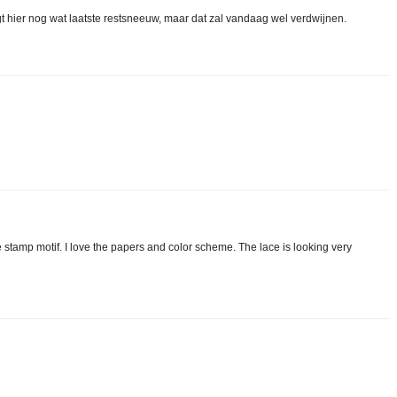
 ligt hier nog wat laatste restsneeuw, maar dat zal vandaag wel verdwijnen.
le stamp motif. I love the papers and color scheme. The lace is looking very