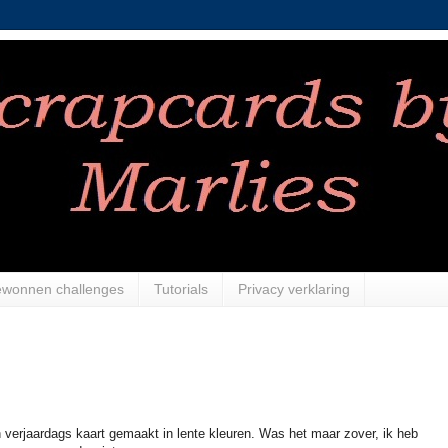
gewonnen challenges
Tutorials
Privacy verklaring
n verjaardags kaart gemaakt in lente kleuren. Was het maar zover, ik heb