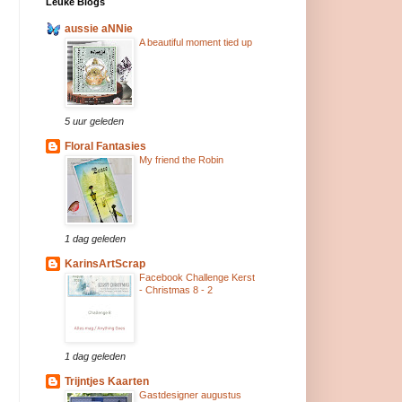
Leuke Blogs
aussie aNNie
A beautiful moment tied up
5 uur geleden
Floral Fantasies
My friend the Robin
1 dag geleden
KarinsArtScrap
Facebook Challenge Kerst
- Christmas 8 - 2
1 dag geleden
Trijntjes Kaarten
Gastdesigner augustus