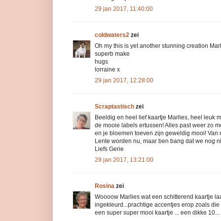
29 jan 2017, 11:40:00
coldwaters2
zei
Oh my this is yet another stunning creation Mar
superb make
hugs
lorraine x
29 jan 2017, 12:28:00
Scraptastisch
zei
Beeldig en heel lief kaartje Marlies, heel leuk
de mooie labels ertussen! Alles past weer zo mo
en je bloemen toeven zijn geweldig mooi! Van 
Lente worden nu, maar ben bang dat we nog nie
Liefs Gerie
29 jan 2017, 13:21:00
Rosina
zei
Woooow Marlies wat een schitterend kaartje laat
ingekleurd...prachtige accentjes erop zoals die 
een super super mooi kaartje ... een dikke 10...