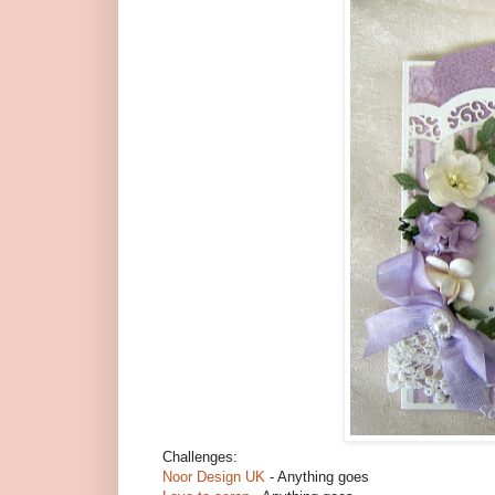
Challenges:
Noor Design UK
- Anything goes