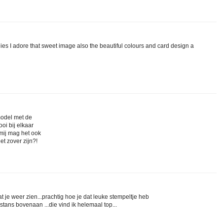
lies I adore that sweet image also the beautiful colours and card design a
 model met de
oi bij elkaar
mij mag het ook
t zover zijn?!
 je weer zien...prachtig hoe je dat leuke stempeltje heb
stans bovenaan ...die vind ik helemaal top...