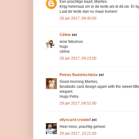
Een prachtige kaart, Marlies.
Krijg helemaal zin in de lente als ik dit zie. Er
Laat de lente dan nu maar komen!
29 jan 2017, 08:40:00
Céline
zei
wow fabulous
hugs
céline
29 jan 2017, 09:23:00
Petras Bastelschätze
zei
Good morning Marlies,
fanatastic card design again with the sweet litt
elegant.
Hugs Petra
29 jan 2017, 09:52:00
ellyscard creatief
zei
Heel mooi, prachtig geheel.
29 jan 2017, 10:21:00