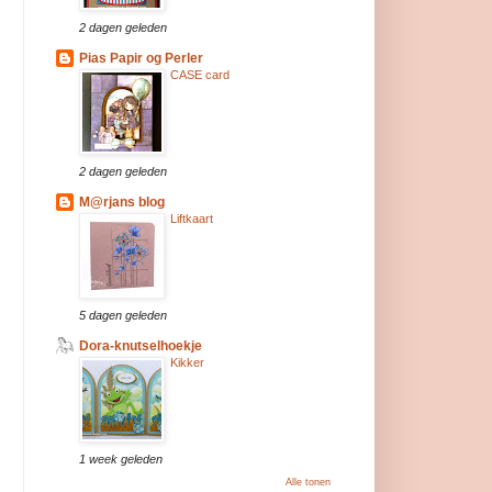
2 dagen geleden
Pias Papir og Perler
CASE card
2 dagen geleden
M@rjans blog
Liftkaart
5 dagen geleden
Dora-knutselhoekje
Kikker
1 week geleden
Alle tonen