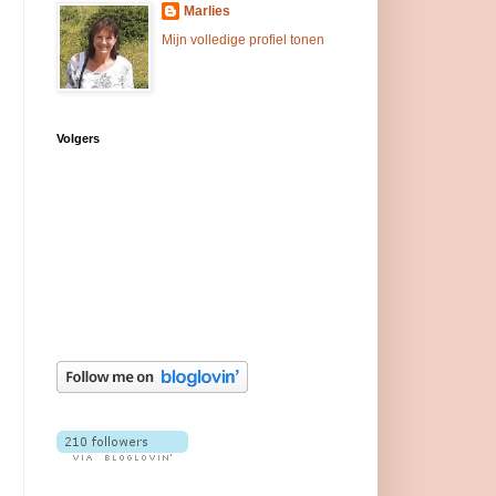
Marlies
Mijn volledige profiel tonen
Volgers